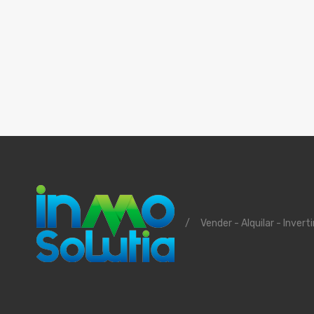
/
Vender - Alquilar - Inverti